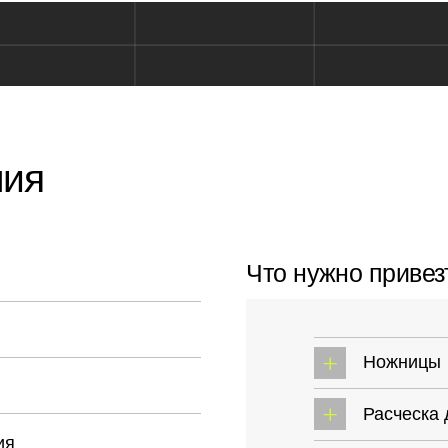
Расческа для стрижки
Зажимы
Пульверизатор
Фен и расческа для ук
мере
В купольном
 творческой деревни