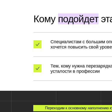
Специалистам с большим опытом, 
хочется повысить свой уровень в с
Тем, кому нужна перезарядка от вы
усталости в профессии
Переходим к основному наполнению курса
Что будет в
програм
Разберем 3 стрижки-конструктора. Посмот
отработаем 2 раза на манекене. Пройдем п