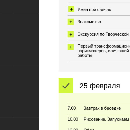
25 февраля
7.00
Завтрак в беседке
10.00
Рисование. Запускаем ДНК цв
13.00
Обед
14.00
Стрижка конструктор Sointera,
диапазон длины. Сервис чело
Демо
Схема. Конструирование стриж
Схема стрижки в 3Д формате
Выкройка стрижки из бумаги
Отработка 1 сет
Отработка 2 сет
19.00
Ужин
20.00
Работа группами по сферам Т
деревни