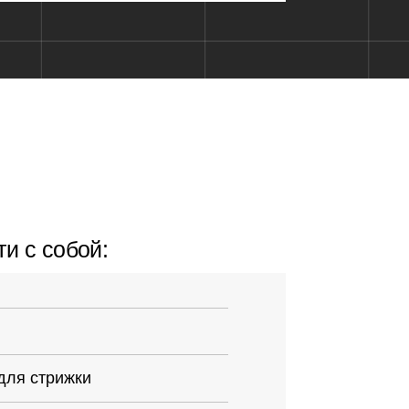
ладки
 доме