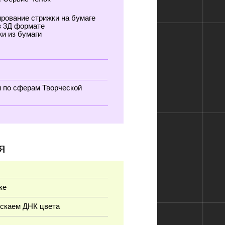
та
ороткий
стрижки
и на бумаге
орческой