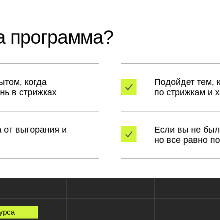
когда
Подойдет тем, кто был у на
трижках
по стрижкам и хочет идти д
горания и
Если вы не были у нас на ст
но все равно понятно и пр
ме:
рим демо, отрисуем схемы и 3Д визуализацию, каждую стри
огружение в ДНК цвета через рисование.