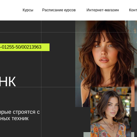
Курсы
Расписание курсов
Интернет-магазин
Контакты
0/00213963
троятся с
хник
потенциала