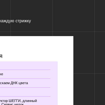
та
длинный
и на бумаге
орческой