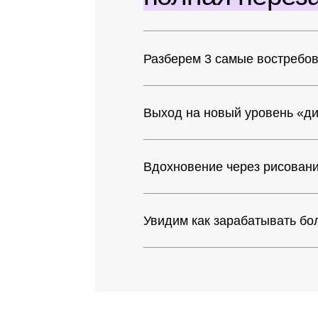
Выход на новый уровень «дизайнер
Вдохновение через рисование, пос
Увидим как зарабатывать больше н
Кому
подойдет
эта п