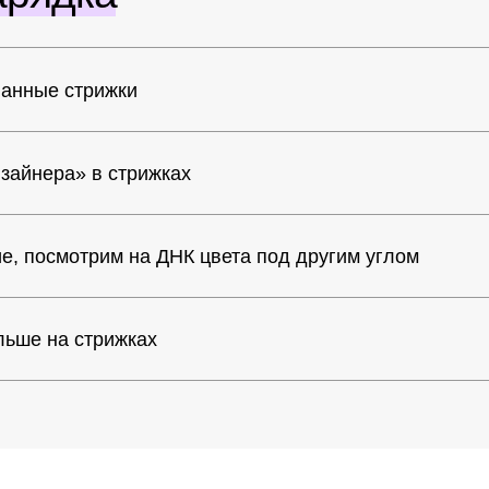
а» в стрижках
мотрим на ДНК цвета под другим углом
а стрижках
рограмма?