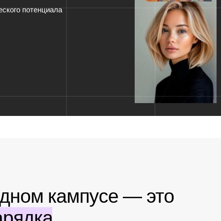
ом кампусе — это
дка
 стрижки