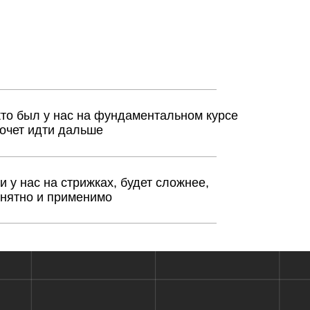
с на фундаментальном курсе
альше
рижках, будет сложнее,
именимо
жку