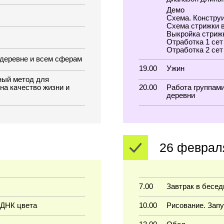
26 февраля
7.00
Завтрак в беседке
ета
10.00
Рисование. Запускаем ДНК цве
13.00
Обед
 средний
14.00
Стрижка конструктор БИКСИ, к
к
диапазон длины. Два варианта 
Демо
ки на бумаге
Схема. Конструирование стрижк
Схема стрижки в 3Д формате
Выкройка стрижки из бумаги
Отработка 1 сет
Отработка 2 сет
19.00
Ужин
ворческой
20.00
Работа группами по сферам Тв
деревни