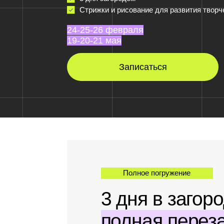
24-25-26 февраля
19-20-21 мая
Записаться
Полное погружение
3 дня в загородн
полная перезаря
Разберем 3 самые востребованные