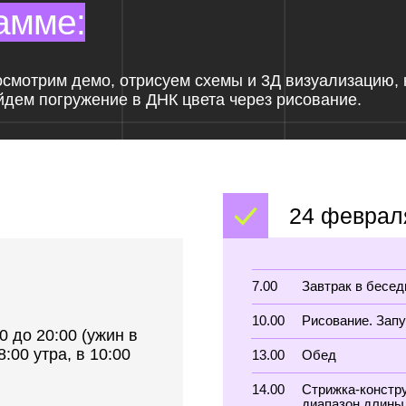
24 февраля
7.00
Завтрак в беседке
10.00
Рисование. Запускаем ДНК цве
0:00 (ужин в
ра, в 10:00
13.00
Обед
14.00
Стрижка-конструктор ШЕГГИ, 
диапазон длины. Сервис челок
Демо
Схема. Конструирование стрижк
Схема стрижки в 3Д формате
Выкройка стрижки из бумаги
Отработка 1 сет
Отработка 2 сет
е и всем сферам
19.00
Ужин
од для
20.00
Работа группами по сферам Тв
ство жизни и
деревни