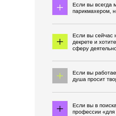
Если вы сейчас наход
декрете и хотите сме
сферу деятельности
Если вы работаете в 
душа просит творчес
Если вы в поисках
профессии «‎для душ
Если вы уже проходил
стрижкам, но нет уве
своих знаниях