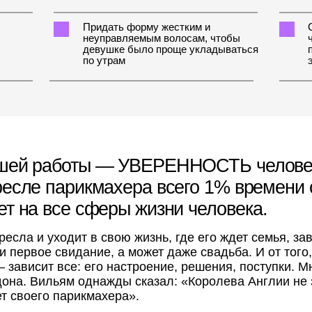
 и уходит в свою жизнь, где его ждет семья, завтра может 
е свидание, а может даже свадьба. И от того, насколько 
сит все: его настроение, решения, поступки. Мне очень фр
ильям однажды сказал: «Королева Англии не знает кто счит
его парикмахера».
Получить подробную программу
решение
м матрицу
нт,
иях мира.