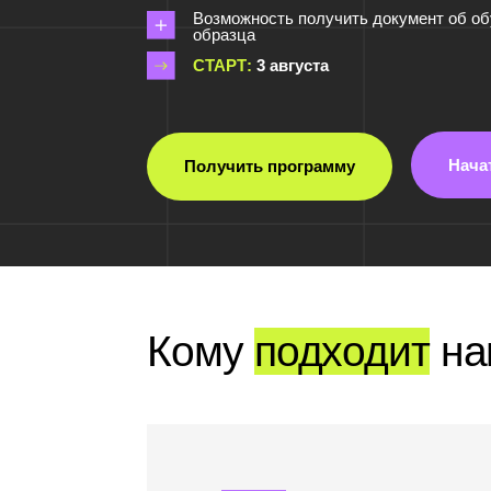
СТАРТ:
3 августа
Начать обуч
Получить программу
Кому
подходит
наш к
Если вы всегда мечта
парикмахером, но…