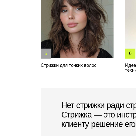
Нет стрижки ради стрижки
Стрижка — это инструмен
клиенту решение его пр
Сделать тонкие волосы
визуально более плотными
и объемными
Результат нашей
проводит в кресл
этот 1% влияет н