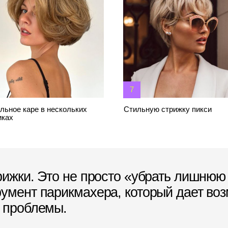
. Это не просто «‎‎убрать лишнюю длину во
т парикмахера, который дает возможность
облемы.
Придать форму жестким и
Создать такую 
неуправляемым волосам, чтобы
чтобы они стал
девушке было проще укладываться
послушными и 
по утрам
эффектно
 работы — УВЕРЕННОСТЬ человека. Клие
е парикмахера всего 1% времени своей жи
а все сферы жизни человека.