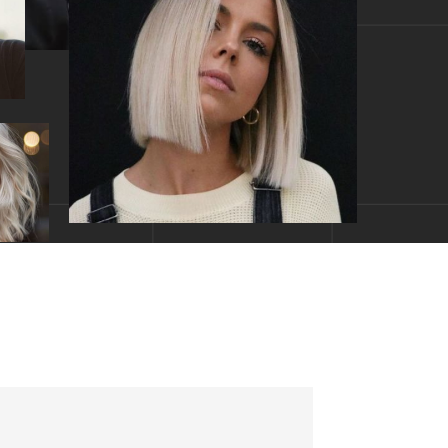
одители. В любом
у ученику на нашей
52 года.