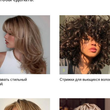
3
4
тильный
Стрижки для вьющихся волос
Стри
пори
7
8
аре в нескольких
Стильную стрижку пикси
Макс
стри