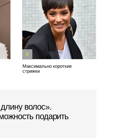
лос».
 подарить
форму для кудрей,
и более
выглядели
нт
зни. Но