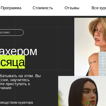
амма
Стоимость
Отзывы
Все курсы
ером
яца
ть на этом. Вы
аучитесь
ступить к
я
вом куратора
установленного