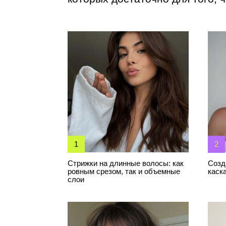
1
2
Стрижки на длинные волосы: как
Создавать с
ровным срезом, так и объемные
каскад
слои
5
6
Стрижки для тонких волос
Идеальное к
техниках