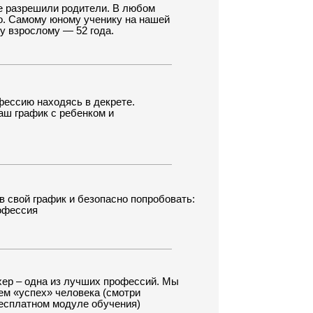
ь в декрете.
бенком и
 безопасно попробовать:
лучших профессий. Мы
овека (смотри
уле обучения)
многие вопросы. И
ь с клиентами и
нтировать клиенту