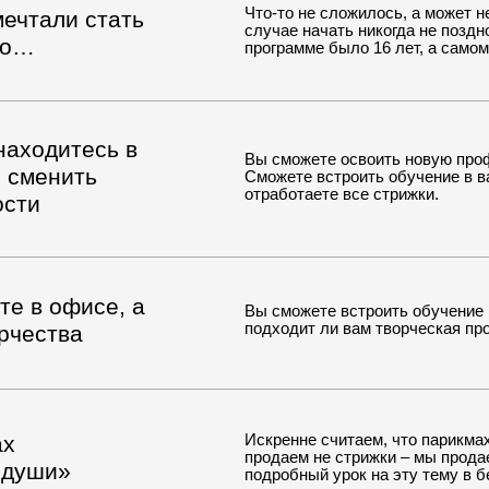
итесь в
Вы сможете освоить новую профессию находяс
нить
Сможете встроить обучение в ваш график с ре
отработаете все стрижки.
офисе, а
Вы сможете встроить обучение в свой график и
подходит ли вам творческая профессия
тва
Искренне считаем, что парикмахер – одна из 
продаем не стрижки – мы продаем «‎успех» чел
и»
подробный урок на эту тему в бесплатном мод
и курсы по
Вы получите систему, которая даст ответы на 
ренности в
уже в процессе вы сможете без страха работат
получать результат, который вам хочется гара