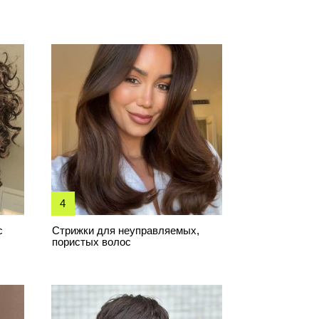
жки для неуправляемых,
стых волос
имально короткие
жки