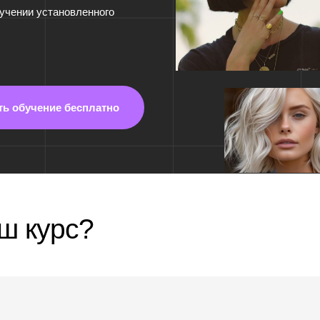
ение бесплатно
урс?
Что-то не сложилось, а может не разрешили р
ли стать
случае начать никогда не поздно. Самому юном
программе было 16 лет, а самому взрослому — 