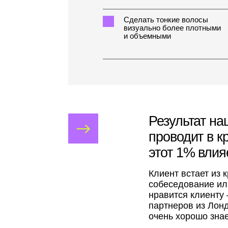
Клиент встает из кресла
собеседование или перво
нравится клиенту – зави
партнеров из Лондона. В
очень хорошо знает сво
Чтобы подобрать правильное 
для клиента, мы с вами освои
стрижек — всемирный фундаме
который дают в лучших академ