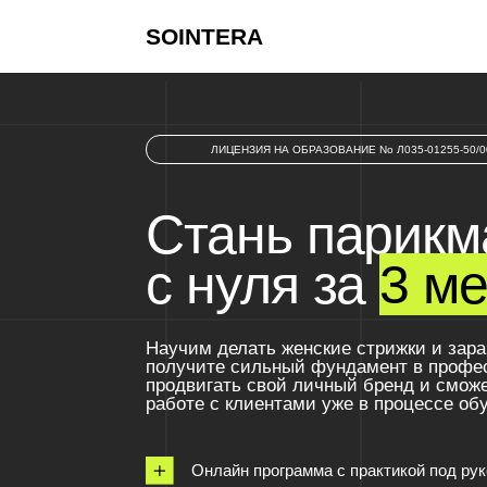
SOINTERA
Прогр
ЛИЦЕНЗИЯ НА ОБРАЗОВАНИЕ No Л035-01255-50/00213963
Стань парикмах
с нуля за
3 мес
Научим делать женские стрижки и зарабатыва
получите сильный фундамент в профессии, н
продвигать свой личный бренд и сможете при
работе с клиентами уже в процессе обучени
Онлайн программа с практикой под руководст
Возможность получить документ об обучении 
образца